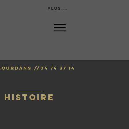
Plus...
-Gourdans //
04 74 37 14
HISTOIRE