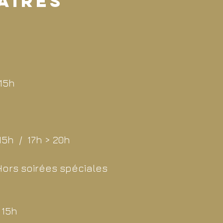
AIRES
 15h
15h / 17h > 20h
Hors soirées spéciales
 15h